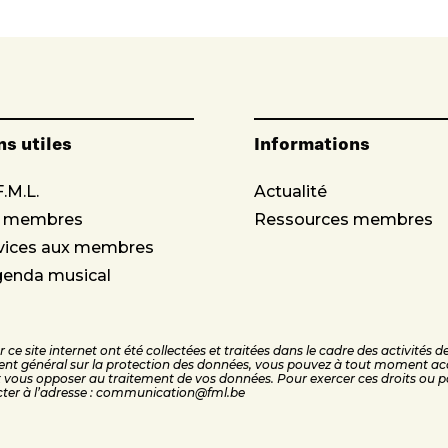
ns utiles
Informations
F.M.L.
Actualité
s membres
Ressources membres
vices aux membres
genda musical
ce site internet ont été collectées et traitées dans le cadre des activités 
nt général sur la protection des données, vous pouvez à tout moment acc
ous opposer au traitement de vos données. Pour exercer ces droits ou po
cter à l’adresse : communication@fml.be