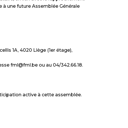
ée à une future Assemblée Générale
ellis 1A, 4020 Liège (1er étage),
resse fml@fml.be ou au 04/342.66.18.
icipation active à cette assemblée.