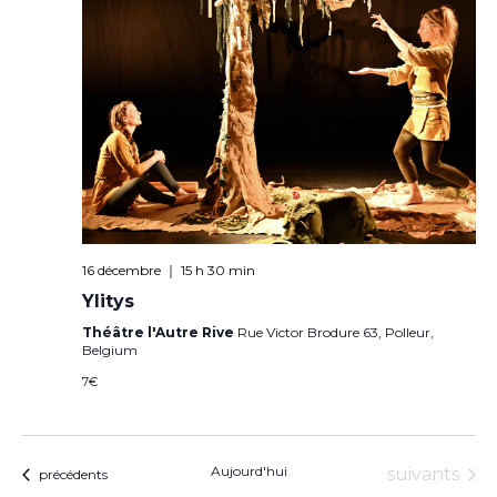
16 décembre ｜ 15 h 30 min
Ylitys
Théâtre l'Autre Rive
Rue Victor Brodure 63, Polleur,
Belgium
7€
Aujourd'hui
Évènement
suivants
Évènements
précédents