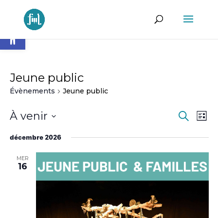
Ouvrir la barre d’outils
Jeune public
Évènements
Jeune public
Reche
Na
À venir
Recherch
Liste
de
et
Sélectionnez
vu
naviga
décembre 2026
une
Év
de
date.
MER
vues
16
Évène