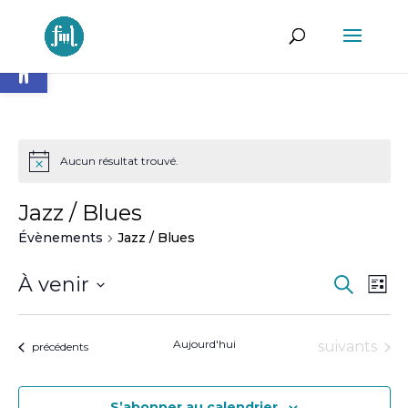
Ouvrir la barre d’outils
Aucun résultat trouvé.
Jazz / Blues
Évènements
Jazz / Blues
Reche
Na
À venir
Recherch
Liste
de
et
Sélectionnez
vu
naviga
une
Év
Aujourd'hui
Évènement
suivants
Évènements
de
précédents
date.
vues
Évène
S’abonner au calendrier