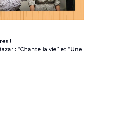
es !
zar : “Chante la vie” et “Une