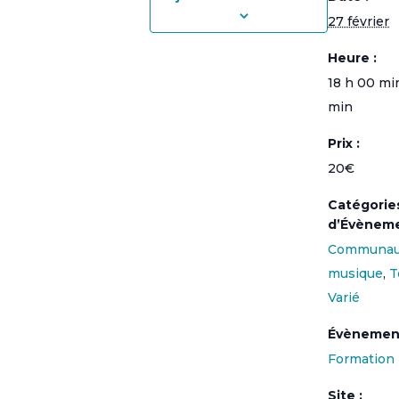
27 février
Heure :
18 h 00 mi
min
Prix :
20€
Catégorie
d’Évèneme
Communau
musique
,
T
Varié
Évènemen
Formation
Site :