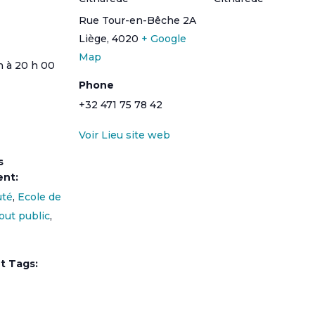
Rue Tour-en-Bêche 2A
Liège
,
4020
+ Google
Map
n à 20 h 00
Phone
+32 471 75 78 42
Voir Lieu site web
s
nt:
té
,
Ecole de
out public
,
t Tags: