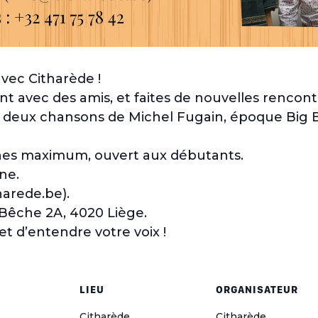
avec Citharède !
 avec des amis, et faites de nouvelles rencontr
 deux chansons de Michel Fugain, époque Big Ba
nnes maximum, ouvert aux débutants.
ne.
harede.be).
-Bêche 2A, 4020 Liège.
et d’entendre votre voix !
LIEU
ORGANISATEUR
Citharède
Citharède