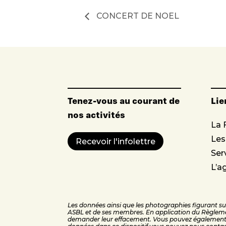
CONCERT DE NOEL
Tenez-vous au courant de
Lie
nos activités
La 
Le
Recevoir l'infolettre
Ser
L’a
Les données ainsi que les photographies figurant sur 
ASBL et de ses membres. En application du Règleme
demander leur effacement. Vous pouvez également v