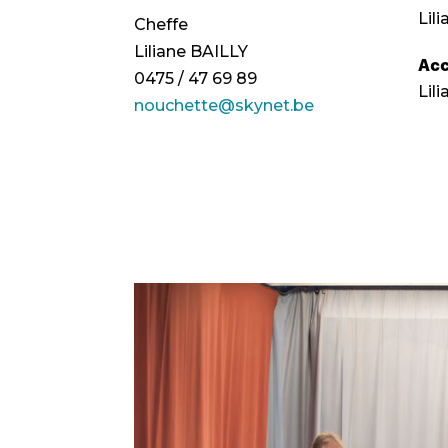
Lil
Cheffe
Liliane BAILLY
Ac
0475 / 47 69 89
Lil
nouchette@skynet.be