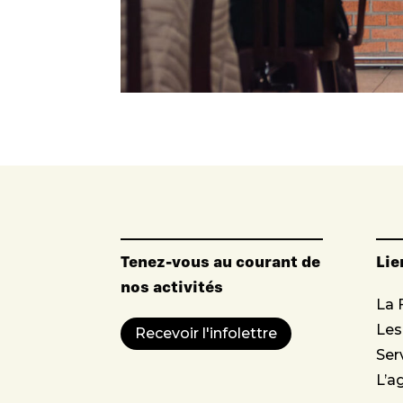
Tenez-vous au courant de
Lie
nos activités
La 
Le
Recevoir l'infolettre
Ser
L’a