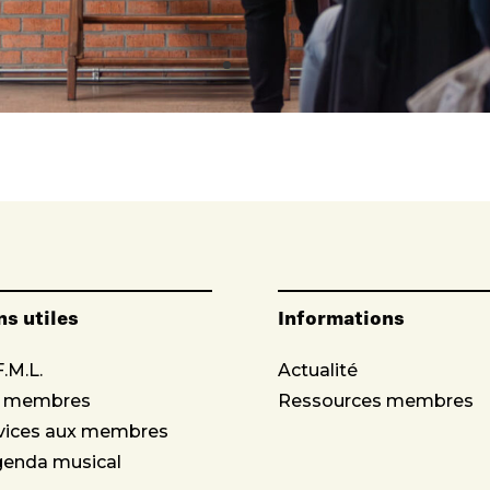
ns utiles
Informations
F.M.L.
Actualité
s membres
Ressources membres
vices aux membres
genda musical